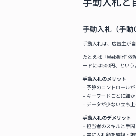
手動入札と
手動入札（手動C
手動入札は、広告主が自
たとえば「Web制作 依
ードには500円、とい
手動入札のメリット
– 予算のコントロール
– キーワードごとに細
– データが少ない立ち
手動入札のデメリット
– 担当者のスキルと手
– 常に入札額を監視・