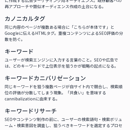
に作成する広告ターゲティング用オーディエンス。既存顧客への
再アプローチや類似オーディエンス作成の土台になる。
カノニカルタグ
同じ内容のページが複数ある場合に「こちらが本体です」と
Googleに伝えるHTMLタグ。重複コンテンツによるSEO評価の分
散を防ぐ。
キーワード
ユーザーが検索エンジンに入力する言葉のこと。SEOや広告で
は、どのキーワードで上位表示を狙うかが戦略の起点になる。
キーワードカニバリゼーション
同じキーワードを狙う複数ページが自サイト内で競合し、検索順
位の評価が分散してしまう現象。「共食い」を意味する
cannibalizationに由来する。
キーワードリサーチ
SEOやコンテンツ制作の前に、ユーザーの検索語句・検索ボリュ
ーム・検索意図を調査し、狙うべきキーワードを選定するプロセ