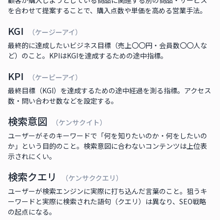
顧客が購入しようとしている商品に関連する別の商品・サービス
を合わせて提案することで、購入点数や単価を高める営業手法。
KGI
（ケージーアイ）
最終的に達成したいビジネス目標（売上〇〇円・会員数〇〇人な
ど）のこと。KPIはKGIを達成するための途中指標。
KPI
（ケーピーアイ）
最終目標（KGI）を達成するための途中経過を測る指標。アクセス
数・問い合わせ数などを設定する。
検索意図
（ケンサクイト）
ユーザーがそのキーワードで「何を知りたいのか・何をしたいの
か」という目的のこと。検索意図に合わないコンテンツは上位表
示されにくい。
検索クエリ
（ケンサククエリ）
ユーザーが検索エンジンに実際に打ち込んだ言葉のこと。狙うキ
ーワードと実際に検索された語句（クエリ）は異なり、SEO戦略
の起点になる。