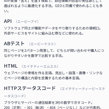
AIが直接「答え」を返す検索で、自社情報が回答の発信源として
選ばれるように最適化する手法。GEOと同義で使われることも多
い。
API
（エーピーアイ）
ソフトウェア同士が機能やデータをやり取りするための接続口。
外部サービスをサイトに組み込む際などに使われる。
ABテスト
（エービーテスト）
同じページを2パターン用意して、どちらが問い合わせや購入につ
ながりやすいかを数字で比較する手法。
HTML
（エイチティーエムエル）
ウェブページの骨格を作る言語。見出し・段落・画像・リンクな
どページの構造と内容を定義するための基本言語。
HTTPステータスコード
（エイチティーティーピーステ
ータスコード）
ブラウザとサーバーの通信結果を3桁の数字で示すコード。
200（正常）・301（転送）・404（ページなし）などが代表的。