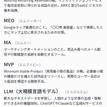
Monthly Recurring Revenueの略。サブスクリプションサービス
で毎月安定的に得られる収益の合計。ARRと並びSaaSビジネスの
基本指標。
MEO
（エムイーオー）
Googleマップ最適化のこと。「〇〇市 美容室」などで検索したと
きにマップ上位に表示されるための対策。
MA
（エムエー）
マーケティングオートメーションのこと。見込み客へのメール配
信や行動履歴の追跡を自動化するツール。
MVP
（エムブイピー）
Minimum Viable Product（実用最小限の製品）の略。必要最小限
の機能だけを備えた試作品をリリースし、実際のユーザー反応か
ら仮説を検証する開発手法。
LLM（大規模言語モデル）
（エルエルエム）
膨大なテキストデータを学習し、人間のような文章の生成・理解
ができるAIの基盤技術。ChatGPTやClaudeなど生成AIサービスの