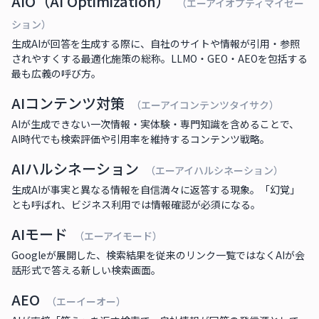
AIO（AI Optimization）
（エーアイオプティマイゼー
ション）
生成AIが回答を生成する際に、自社のサイトや情報が引用・参照
されやすくする最適化施策の総称。LLMO・GEO・AEOを包括する
最も広義の呼び方。
AIコンテンツ対策
（エーアイコンテンツタイサク）
AIが生成できない一次情報・実体験・専門知識を含めることで、
AI時代でも検索評価や引用率を維持するコンテンツ戦略。
AIハルシネーション
（エーアイハルシネーション）
生成AIが事実と異なる情報を自信満々に返答する現象。「幻覚」
とも呼ばれ、ビジネス利用では情報確認が必須になる。
AIモード
（エーアイモード）
Googleが展開した、検索結果を従来のリンク一覧ではなくAIが会
話形式で答える新しい検索画面。
AEO
（エーイーオー）