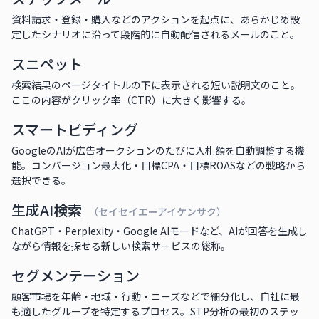
資料請求・登録・購入などのアクションを起点に、あらかじめ設
定したシナリオに沿って段階的に自動配信されるメールのこと。
スニペット
検索結果のページタイトルの下に表示される短い説明文のこと。
ここの内容がクリック率（CTR）に大きく影響する。
スマートビディング
GoogleのAIが広告オークションのたびに入札額を自動調整する機
能。コンバージョン最大化・目標CPA・目標ROASなどの戦略から
選択できる。
生成AI検索
（セイセイエーアイケンサク）
ChatGPT・Perplexity・Google AIモードなど、AIが回答を生成し
ながら情報を探せる新しい検索サービスの総称。
セグメンテーション
顧客市場を年齢・地域・行動・ニーズなどで細分化し、自社に最
も適したグループを特定するプロセス。STP分析の最初のステッ