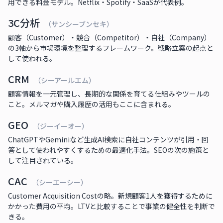
用できる料金モデル。Netflix・Spotify・SaaSが代表例。
3C分析
（サンシーブンセキ）
顧客（Customer）・競合（Competitor）・自社（Company）
の3軸から市場環境を整理するフレームワーク。戦略立案の起点と
して使われる。
CRM
（シーアールエム）
顧客情報を一元管理し、長期的な関係を育てる仕組みやツールの
こと。メルマガや購入履歴の活用もここに含まれる。
GEO
（ジーイーオー）
ChatGPTやGeminiなど生成AI検索に自社コンテンツが引用・回
答として使われやすくするための最適化手法。SEOの次の施策と
して注目されている。
CAC
（シーエーシー）
Customer Acquisition Costの略。新規顧客1人を獲得するために
かかった費用の平均。LTVと比較することで事業の健全性を判断で
きる。