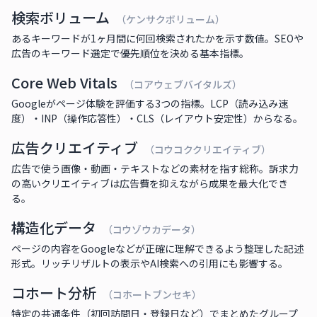
検索ボリューム
（ケンサクボリューム）
あるキーワードが1ヶ月間に何回検索されたかを示す数値。SEOや
広告のキーワード選定で優先順位を決める基本指標。
Core Web Vitals
（コアウェブバイタルズ）
Googleがページ体験を評価する3つの指標。LCP（読み込み速
度）・INP（操作応答性）・CLS（レイアウト安定性）からなる。
広告クリエイティブ
（コウコククリエイティブ）
広告で使う画像・動画・テキストなどの素材を指す総称。訴求力
の高いクリエイティブは広告費を抑えながら成果を最大化でき
る。
構造化データ
（コウゾウカデータ）
ページの内容をGoogleなどが正確に理解できるよう整理した記述
形式。リッチリザルトの表示やAI検索への引用にも影響する。
コホート分析
（コホートブンセキ）
特定の共通条件（初回訪問日・登録日など）でまとめたグループ