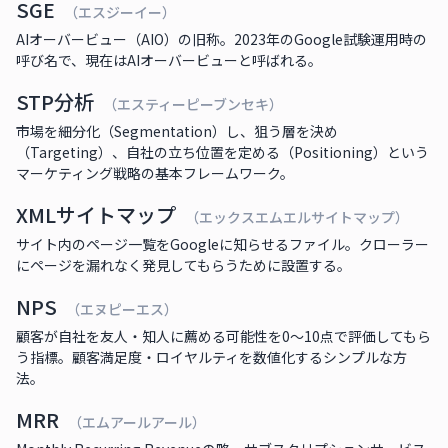
SGE
（エスジーイー）
AIオーバービュー（AIO）の旧称。2023年のGoogle試験運用時の
呼び名で、現在はAIオーバービューと呼ばれる。
STP分析
（エスティーピーブンセキ）
市場を細分化（Segmentation）し、狙う層を決め
（Targeting）、自社の立ち位置を定める（Positioning）という
マーケティング戦略の基本フレームワーク。
XMLサイトマップ
（エックスエムエルサイトマップ）
サイト内のページ一覧をGoogleに知らせるファイル。クローラー
にページを漏れなく発見してもらうために設置する。
NPS
（エヌピーエス）
顧客が自社を友人・知人に薦める可能性を0〜10点で評価してもら
う指標。顧客満足度・ロイヤルティを数値化するシンプルな方
法。
MRR
（エムアールアール）