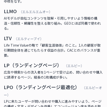
中核をなす。
LLMO
（エルエルエムオー）
AIモデルが自社コンテンツを理解・引用しやすいよう情報の構
造・信頼性・網羅性を整える取り組み。GEOとほぼ同義で使われ
る。
LTV
（エルティーブイ）
Life Time Valueの略で「顧客生涯価値」のこと。1人の顧客が取
引期間全体を通じてもたらす収益の合計。CACとのバランスが重
要。
LP（ランディングページ）
（エルピー）
広告や検索からの流入者を1ページで受け止め、問い合わせや購入
に誘導するページ。縦長の1枚構成が多い。
LPO（ランディングページ最適化）
（エルピーオ
ー）
LPに来たユーザーが問い合わせや購入に進みやすいよう、ページ
の構成・文言・デザインを改善してコンバージョン率を高める取