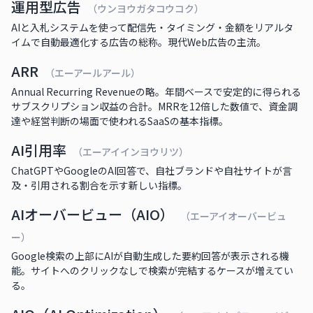
運用型広告
（ウンヨウガタコウコク）
AIと入札システムを使って配信先・タイミング・金額をリアルタ
イムで自動最適化する広告の総称。現代Web広告の主流。
ARR
（エーアールアール）
Annual Recurring Revenueの略。年間ベースで安定的に得られる
サブスクリプション収益の合計。MRRを12倍した数値で、資金調
達や経営判断の場面で使われるSaaSの基本指標。
AI引用率
（エーアイインヨウリツ）
ChatGPTやGoogleのAI回答で、自社ブランドや自社サイトが言
及・引用される割合を示す新しい指標。
AIオーバービュー（AIO）
（エーアイオーバービュ
ー）
Google検索の上部にAIが自動生成した要約回答が表示される機
能。サイトへのクリックなしで検索が完結するケースが増えてい
る。