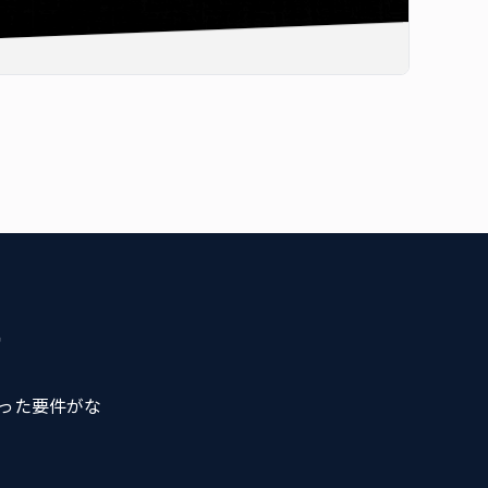
す
った要件がな